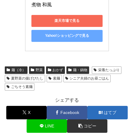
煮物 和風
楽天市場で見る
Yahoo!ショッピングで見る
麺（冷）
野菜
おかず
麺・鍋物
栄養たっぷり
夏野菜の揚げびたし
素麺
シニア夫婦のお昼ごはん
ごちそう素麺
シェアする
X
Facebook
はてブ
LINE
コピー