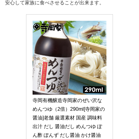
安心して家族に食べさせることが出来ます。
寺岡有機醸造寺岡家のぜい沢な
めんつゆ（2倍）290ml[寺岡家の
醤油]老舗 厳選素材 国産 調味料 
出汁 だし 醤油だし めんつゆ ぽ
ん酢 ぽんず だし醤油 かけ醤油 