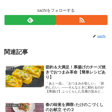
sachiをフォローする
sachi
関連記事
節約＆大満足！厚揚げのチーズ焼
おかず
きでおつまみ革命【簡単レシピあ
り】
「あと一品」「おつまみが欲しい」「節
約したい」――そんなときに頼れるのが
【厚揚げ】ふっくらした豆腐の旨みと、
表面の香ばしさ。ボリュームがありなが
らお手頃価格で、まさに家計の味方で
す。今回はそんな厚揚げを使って、**チ
春の味覚を満喫♪たけのこづくし
炊き込みご飯
ーズがとろ～り！**おつ...
のお献立 その２