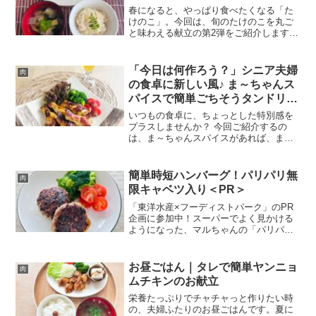
春になると、やっぱり食べたくなる「た
けのこ」。今回は、旬のたけのこを丸ご
と味わえる献立の第2弾をご紹介します。
主役は、主役は、ブラックペパーを効か
した豚バラで巻いた、たけのこの豚バラ
まきと、姫皮を使ったやさしいお吸い物
「今日は何作ろう？」シニア夫婦
肉
「若竹汁」。春の滋味が...
の食卓に新しい風♪ ま～ちゃんス
パイスで簡単ごちそうタンドリー
チキン
いつもの食卓に、ちょっとした特別感を
プラスしませんか？ 今回ご紹介するの
は、ま～ちゃんスパイスがあれば、まる
で本格インド料理店のような味わいが楽
しめるタンドリーチキンです。「タンド
リーチキンって、なんだか難しそう…」
簡単時短ハンバーグ！パリパリ無
肉
「たくさんのスパイスを揃...
限キャベツ入り＜PR＞
「東洋水産×フーディストパーク」のPR
企画に参加中！スーパーでよく見かける
ようになった、マルちゃんの「パリパリ
無限キャベツのもと」をモニタープレゼ
ントしていただきました。アレンジ簡
単！野菜たっぷり無限キャベツ今日ご紹
お昼ごはん｜タレで簡単ヤンニョ
肉
介するレシピは、玉ねぎを...
ムチキンのお献立
栄養たっぷりでチャチャっと作りたい時
の、夫婦ふたりのお昼ごはんです。夏に