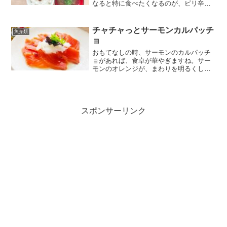
なると特に食べたくなるのが、ピリ辛！
お味噌汁はとにかくチャチャっと、火を
使いたくない！そんな日のお昼ごはんの
お献立です。おうちごはんランキングタ
チャチャっとサーモンカルパッチ
魚介類
レで簡単ヤンニョムチキン...
ョ
おもてなしの時、サーモンのカルパッチ
ョがあれば、食卓が華やぎますね。サー
モンのオレンジが、まわりを明るくして
くれる気がして、わが家でもよくお出し
します。サーモンのカルパッチョの上の
酢タマネギは、ミツカン カンタン酢で、
かんたんに、かんたんに...
スポンサーリンク