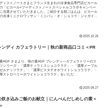
ディストノートさまとフランス生まれの冷凍食品専門店ピカール
の「ピカール×フーディストノートスペシャルコラボキャンペー
に当選させていただきました。ご紹介する朝ごはんは、ピカール
の冷凍ミニクロワッサン・ミニパン・オ・ショコラ・ジャガイモ
レット・南仏野菜の角切りを使った、簡単朝ごはんです。
2025.10.26
レンディ カフェラトリー｜秋の新商品口コミ＜PR
素AGF さまより、味の素AGF ブレンディ―カフェラトリーのス
ツシリーズ・「濃厚ティラミスショコララテ」・「濃厚メープル
ゼルナッツラテ」・「濃厚ピスタチオホワイトショコララテ」・
厚ストロベリーホワイトショコララテ」をいただ...
2025.09.27
の炊き込みご飯のお献立｜にんべんだしめしの素＜
＞