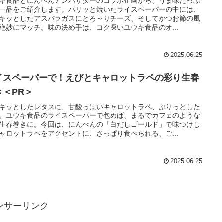
キ食品とにんべんアンバサダーのコラボ企画から、うま味たっぷ
一品をご紹介します。パリッと焼いたライスペーパーの中には、
キッとしたアスパラガスにとろ～りチーズ、そしてかつお節の風
絶妙にマッチ。味の決め手は、コク深いユウキ食品のオ...
2025.06.25
イスペーパーで！えびとキャロットラペの彩り生春
き＜PR＞
キッとしたレタスに、甘酸っぱいキャロットラペ、ぷりっとした
。ユウキ食品のライスペーパーで包めば、まるでカフェのような
生春巻きに。今回は、にんべんの「白だしゴールド」で味つけし
ャロットラペをアクセントに、さっぱり食べられる、ご...
2025.06.25
ンサーリンク