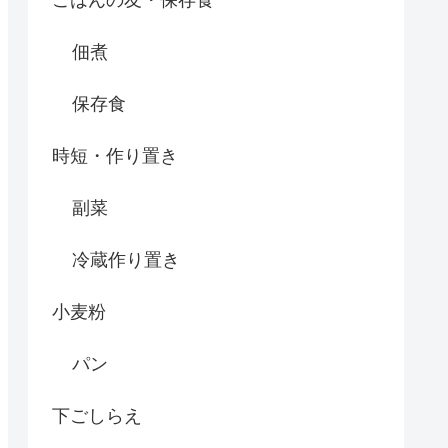
ごはんの友・保存食
佃煮
保存食
時短・作り置き
副菜
冷蔵作り置き
小麦粉
パン
下ごしらえ