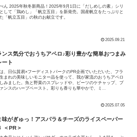
べん 2025年秋冬新商品！2025年9月1日に「だしめしの素」シリ
として「鶏めし」「帆立五目」を新発売。国産帆立をたっぷりと
た「帆立五目」の秋のお献立です。
2025.09.21
ランス気分でおうちアペロ♪彩り豊かな簡単おつまみ
レート
は、日仏貿易×フーディストパークのPR企画でいただいた、フラ
生まれの美味しいモニター品を使って、我が家流のおうちアペロ
しみました。魚と野菜のスプレッドや、ビーツのケチャップ、プ
ァンスのハーブペースト。彩りも香りも華やかで、ミ...
2025.07.05
ま味がぎゅっ！アスパラ＆チーズのライスペーパー
 ＜PR＞