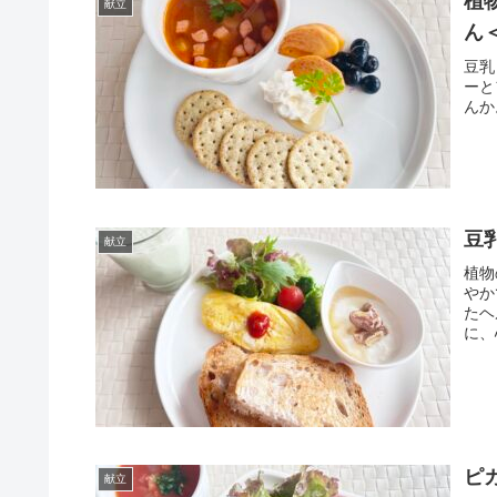
植
献立
ん
豆乳
ーと
んか
豆
献立
植物
やか
たヘ
に、
ピ
献立