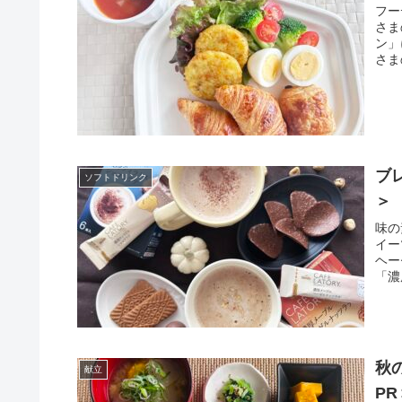
フー
さま
ン」
さま
のガ
ブ
ソフトドリンク
＞
味の
イー
ヘー
「濃
秋
献立
PR