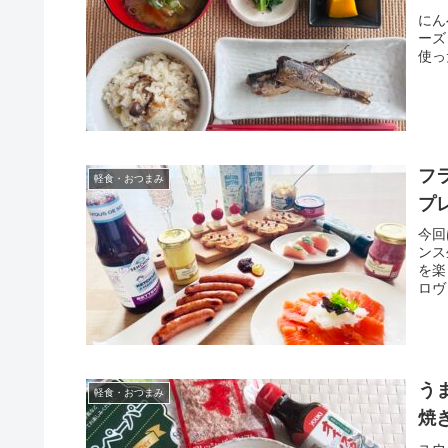
にん
ーズ
使っ
フ
軽食・おつまみ
プ
今回
ンス
を楽
ロヴ
う
軽食・おつまみ
焼き