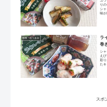
ユウ
りの
シャ
味が
ラ
軽食・おつまみ
巻
シャ
えび
彩り
たキ
スポ