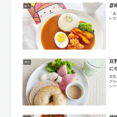
彦
献立
「あ
レゼ
豆
献立
に
豆乳
グル
シー