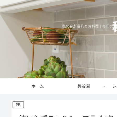
私の台所道具とお料理｜毎日のお
ホーム
長谷園
シ
PR