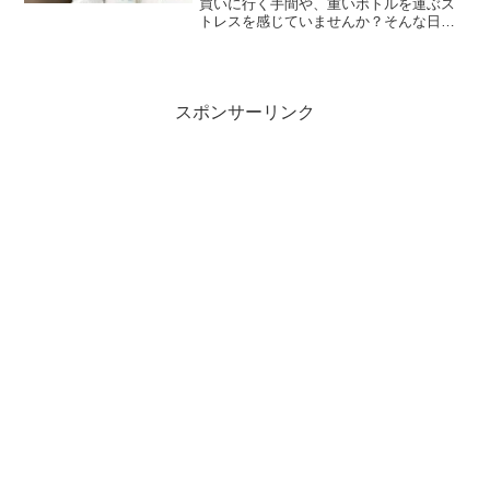
買いに行く手間や、重いボトルを運ぶス
トレスを感じていませんか？そんな日常
の悩みを解決してくれるのが、「ハミン
グウォーター」。自宅の水道水を注ぐだ
けで、いつでもおいしい冷水・温水・常
温水が楽しめる浄水型ウォーターサーバ
ーです。
スポンサーリンク