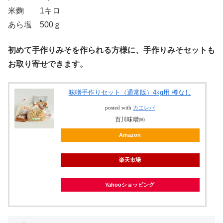
米麴 1キロ
あら塩 500ｇ
初めて手作りみそを作られる方様に、手作りみそセットも
お取り寄せできます。
味噌手作りセット（通常版）4kg用 樽なし
posted with
カエレバ
百川味噌㈱
Amazon
楽天市場
Yahooショッピング