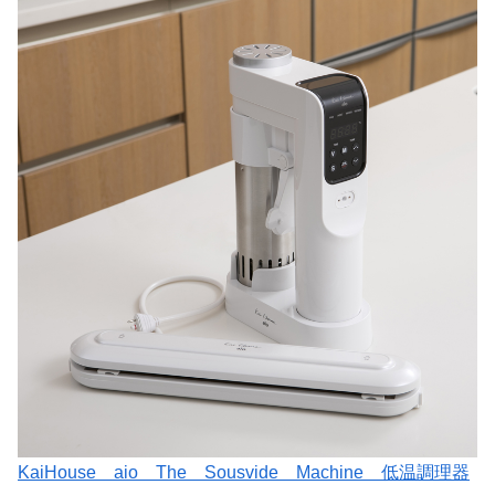
KaiHouse aio The Sousvide Machine 低温調理器