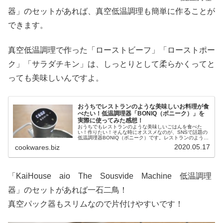
器」のセットがあれば、真空低温調理も簡単に作ることが
できます。
真空低温調理で作った「ローストビーフ」「ローストポー
ク」「サラダチキン」は、しっとりとして柔らかくってと
っても美味しいんですよ。
おうちでレストランのような美味しいお料理が食
べたい！低温調理器「BONIQ（ボニーク）」を
実際に使ってみた感想！
おうちでもレストランのような美味しいごはんを食べた
い！作りたい！そんな時にオススメなのが、SNSで話題の
低温調理器BONIQ（ボニーク）です。レストランのように
ジューシーなローストビーフ！も低温調理器BONIQ（ボニ
2020.05.17
cookwares.biz
ーク）にまかせてしまえば、とっても美味しく作れちゃい
ます！
「KaiHouse aio The Sousvide Machine 低温調理
器」のセットがあれば一石二鳥！
真空パック器もスリムなので片付けやすいです！