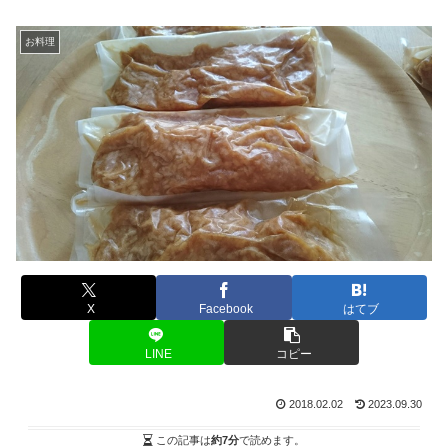
お料理
X
Facebook
はてブ
LINE
コピー
2018.02.02
2023.09.30
この記事は
約7分
で読めます。