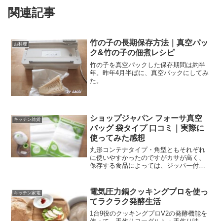
関連記事
竹の子の長期保存方法｜真空パッ
お料理
ク&竹の子の佃煮レシピ
竹の子を真空パックした保存期間は約半
年。昨年4月半ばに、真空パックにしてみ
た。
ショップジャパン フォーサ真空
キッチン雑貨
バッグ 袋タイプ 口コミ｜実際に
使ってみた感想
丸形コンテナタイプ・角型ともそれぞれ
に使いやすかったのですがカサが高く、
保存する食品によっては、ジッパー付き
の袋タイプの方が冷蔵庫の場所をとらな
いので、ず～っと待ちわびていたのが袋
タイプです。液体調味料を使うと本体が
電気圧力鍋クッキングプロを使っ
キッチン家電
壊れる恐れがあるので、企業様の真空レ
てラクラク発酵生活
シピ開発をさせていただいていた管理人
の知恵もご紹介させていただきます！
1台9役のクッキングプロV2の発酵機能を