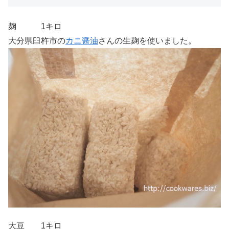
麹 1キロ
大分県臼杵市の
カニ醤油
さんの生麹を使いました。
大豆 1キロ