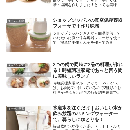
使って、手作りヨーグルト・手作り味
噌・塩麴を作りました！とっても美味し
くできたのでヨーグルトのレシピから順
番にご紹介します！
ショップジャパンの真空保存容器
キッチン雑貨
フォーサで手作り味噌
ショップジャパンさんから商品提供して
いただいた真空保存容器フォーサを使っ
て、簡単に手作りみそを作ってみまし
た。
2つの鍋で同時に2品の料理が作れ
キッチン家電
る！時短調理家電であっと言う間
に美味しいランチ
時短調理家電マルチクッカー ベルソス
は、お鍋が2つ付いているので2種類のお
料理が作れると評判の時短調理家電で
す！お料理が好きといっても、家事はお
料理だけではありませんね。そんな時に
すご～く助かる、お助け時短家電「ショ
水道水を注ぐだけ｜おいしい水が
キッチン家電
ップジャパン ツインシェフ」なら、2つ
飲み放題のハミングウォーター
の鍋で同時調理が出来るので、ご飯を炊
で、暮らしにゆとりを！
きながら煮物を作ったり、ご飯を炊きな
がらカレーを煮込んだりできるので、ほ
毎日飲む水や使うお湯。ペットボトルを
んとすごく助かります！