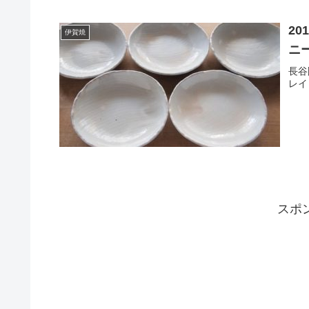
2
伊賀焼
ニ
長谷
レイ
スポ