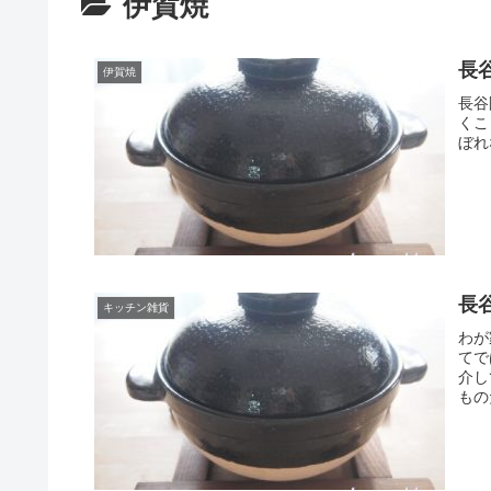
伊賀焼
長
伊賀焼
長谷
くこ
ぼれ
長
キッチン雑貨
わが
てで
介し
もの