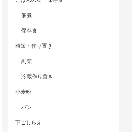
ごはんの友・保存食
佃煮
保存食
時短・作り置き
副菜
冷蔵作り置き
小麦粉
パン
下ごしらえ