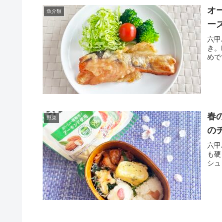
オ
魚介類
ー
六甲
き。
めで
春
野菜
の
六甲
も硬
シュ